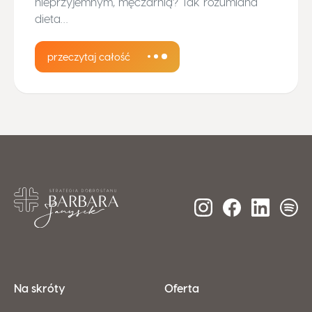
nieprzyjemnym, męczarnią? Tak rozumiana
dieta…
przeczytaj całość
Na skróty
Oferta