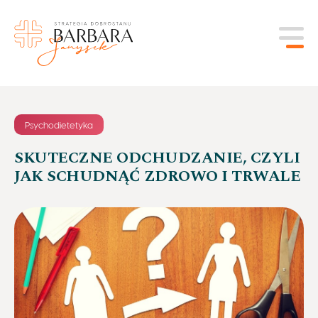
Skip to main content
Psychodietetyka
O mnie
SKUTECZNE ODCHUDZANIE, CZYLI
JAK SCHUDNĄĆ ZDROWO I TRWALE
Oferta
Sklep
Opinie
Do pobrania