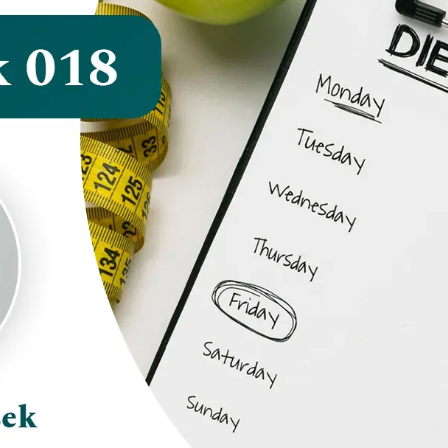
Szkolenia dla pracowników
Warsztaty i szkolenia dla klubów fitness, siłowni, salonów