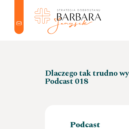
Skip to main content
R
C
Dlaczego tak trudno wy
W
Podcast 018