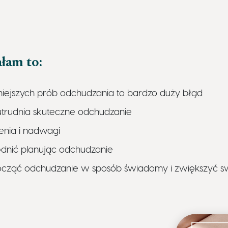
ałam to:
niejszych prób odchudzania to bardzo duży błąd
utrudnia skuteczne odchudzanie
enia i nadwagi
ędnić planując odchudzanie
cząć odchudzanie w sposób świadomy i zwiększyć s