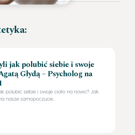
tetyka:
li jak polubić siebie i swoje
Agatą Głydą – Psycholog na
1
ak polubić siebie i swoje ciało na nowo? Jak
a na nasze samopoczucie…