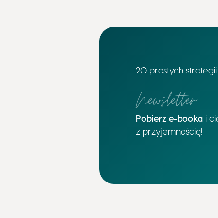
20 prostych strategii
Newsletter
Pobierz e-booka
i c
z przyjemnością!