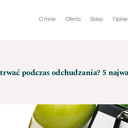
O mnie
Oferta
Sklep
Opinie
ozwój w zgodzie ze sobą – life coaching
Konsultacje p
oaching biznesowy
trwać podczas odchudzania? 5 najwa
arsztaty dla przedsiębiorczyń